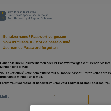
Benutzername / Passwort vergessen
Nom d'utilisateur / Mot de passe oublié
Username / Password forgotten
Haben Sie Ihren Benutzernamen oder Ihr Passwort vergessen? Geben Sie Ihre be
Minuten eine E-Mail.
Vous avez oublié votre nom d'utilisateur ou mot de passe? Entrez votre adress
prochaines minutes un e-mail.
Forgot your username or password? Enter your registered email address. You wi
Mail :