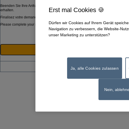
Beenden Sie Ihre Anfrage, indem Sie den Button Senden drücken. Sie werden in kü
Erst mal Cookies 🍪
erhalten.
Finalisez votre demande en validant le formulaire. Vous recevrez alors par e-mai
Dürfen wir Cookies auf Ihrem Gerät speiche
Please complete your request by clicking on the button below to validate this form.
Navigation zu verbessern, die Website-Nutz
unser Marketing zu unterstützen?
Berner Fachhochschule | CH-
Ja, alle Cookies zulassen
Nein, ablehn