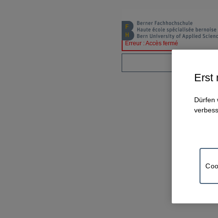
Erreur : Accès fermé
Erst
Dürfen 
verbess
Coo