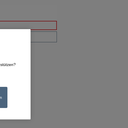
rstützen?
n