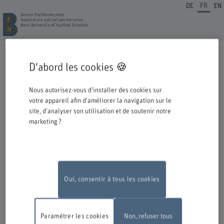
DE
FR
EN
INSCRIPTION FORMATION CONTINUE
D'abord les cookies 🍪
Cordiale bienvenue à la BFH. Vous avez opté pour une formation ou un
perfectionnement dans notre institution et nous nous en réjouissons.
Nous autorisez-vous d'installer des cookies sur
Veuillez prendre connaissance des informations ci-dessous concernant le
votre appareil afin d'améliorer la navigation sur le
processus d'inscription.
site, d'analyser son utilisation et de soutenir notre
marketing ?
Authentification avec Switch edu-ID
Pour pouvoir vous inscrire à une offre de la BFH, vous devez vous
connecter avec l'edu-ID de Switch. La fenêtre de connexion s'ouvre dans
une nouvelle fenêtre en cliquant sur le logo.
Si vous ne possédez pas encore d'edu-ID, vous pouvez le créer directement
chez Switch.
Oui, consentir à tous les cookies
Travaux de maintenance
En raison de travaux de maintenance, le
formulaire d'inscription en ligne ne sera pas disponible le lundi 10 août
Paramétrer les cookies
Non, refuser tous
2026, entre 18 h et 22 h.
Nous vous remercions de votre compréhension