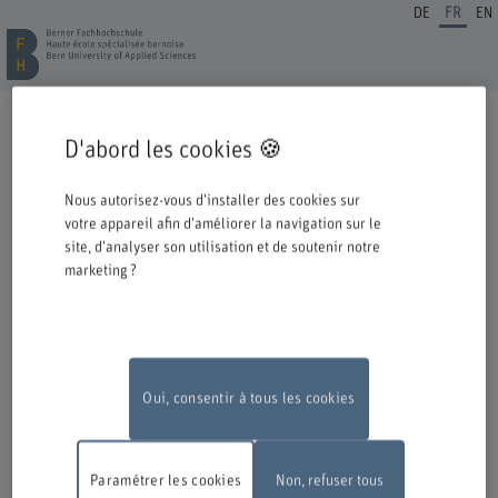
DE
FR
EN
INSCRIPTION FORMATION CONTINUE
D'abord les cookies 🍪
Cordiale bienvenue à la BFH. Vous avez opté pour une formation ou un
perfectionnement dans notre institution et nous nous en réjouissons.
Nous autorisez-vous d'installer des cookies sur
Veuillez prendre connaissance des informations ci-dessous concernant le
votre appareil afin d'améliorer la navigation sur le
processus d'inscription.
site, d'analyser son utilisation et de soutenir notre
marketing ?
Authentification avec Switch edu-ID
Pour pouvoir vous inscrire à une offre de la BFH, vous devez vous
connecter avec l'edu-ID de Switch. La fenêtre de connexion s'ouvre dans
une nouvelle fenêtre en cliquant sur le logo.
Si vous ne possédez pas encore d'edu-ID, vous pouvez le créer directement
chez Switch.
Oui, consentir à tous les cookies
Travaux de maintenance
En raison de travaux de maintenance, le
formulaire d'inscription en ligne ne sera pas disponible le lundi 10 août
Paramétrer les cookies
Non, refuser tous
2026, entre 18 h et 22 h.
Nous vous remercions de votre compréhension