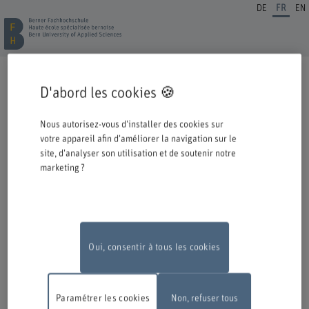
DE
FR
EN
INSCRIPTION FORMATION CONTINUE
D'abord les cookies 🍪
Cordiale bienvenue à la BFH. Vous avez opté pour une formation ou un
perfectionnement dans notre institution et nous nous en réjouissons.
Nous autorisez-vous d'installer des cookies sur
Veuillez prendre connaissance des informations ci-dessous concernant le
votre appareil afin d'améliorer la navigation sur le
processus d'inscription.
site, d'analyser son utilisation et de soutenir notre
marketing ?
Authentification avec Switch edu-ID
Pour pouvoir vous inscrire à une offre de la BFH, vous devez vous
connecter avec l'edu-ID de Switch. La fenêtre de connexion s'ouvre dans
une nouvelle fenêtre en cliquant sur le logo.
Si vous ne possédez pas encore d'edu-ID, vous pouvez le créer directement
chez Switch.
Oui, consentir à tous les cookies
Travaux de maintenance
En raison de travaux de maintenance, le
formulaire d'inscription en ligne ne sera pas disponible le lundi 10 août
Paramétrer les cookies
Non, refuser tous
2026, entre 18 h et 22 h.
Nous vous remercions de votre compréhension