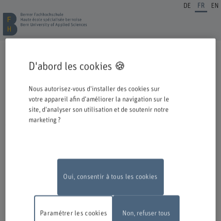
DE
FR
EN
INSCRIPTION FORMATION CONTINUE
D'abord les cookies 🍪
Cordiale bienvenue à la BFH. Vous avez opté pour une formation ou un
perfectionnement dans notre institution et nous nous en réjouissons.
Nous autorisez-vous d'installer des cookies sur
Veuillez prendre connaissance des informations ci-dessous concernant le
votre appareil afin d'améliorer la navigation sur le
processus d'inscription.
site, d'analyser son utilisation et de soutenir notre
marketing ?
Authentification avec Switch edu-ID
Pour pouvoir vous inscrire à une offre de la BFH, vous devez vous
connecter avec l'edu-ID de Switch. La fenêtre de connexion s'ouvre dans
une nouvelle fenêtre en cliquant sur le logo.
Si vous ne possédez pas encore d'edu-ID, vous pouvez le créer directement
chez Switch.
Oui, consentir à tous les cookies
Travaux de maintenance
En raison de travaux de maintenance, le
formulaire d'inscription en ligne ne sera pas disponible le lundi 10 août
Paramétrer les cookies
Non, refuser tous
2026, entre 18 h et 22 h.
Nous vous remercions de votre compréhension