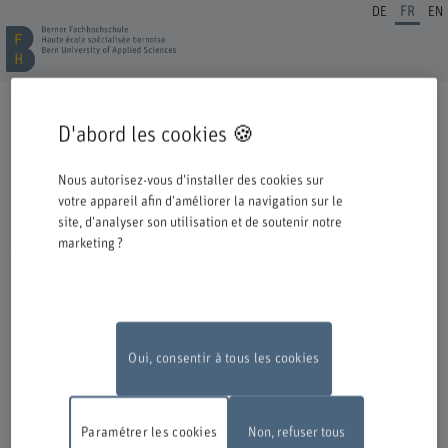
DE
FR
EN
INSCRIPTION FORMATION CONTINUE
D'abord les cookies 🍪
Cordiale bienvenue à la BFH. Vous avez opté pour une formation ou un
perfectionnement dans notre institution et nous nous en réjouissons.
Nous autorisez-vous d'installer des cookies sur
Veuillez prendre connaissance des informations ci-dessous concernant le
votre appareil afin d'améliorer la navigation sur le
processus d'inscription.
site, d'analyser son utilisation et de soutenir notre
marketing ?
Authentification avec Switch edu-ID
Pour pouvoir vous inscrire à une offre de la BFH, vous devez vous
connecter avec l'edu-ID de Switch. La fenêtre de connexion s'ouvre dans
une nouvelle fenêtre en cliquant sur le logo.
Si vous ne possédez pas encore d'edu-ID, vous pouvez le créer directement
chez Switch.
Oui, consentir à tous les cookies
Travaux de maintenance
En raison de travaux de maintenance, le
formulaire d'inscription en ligne ne sera pas disponible le lundi 10 août
Paramétrer les cookies
Non, refuser tous
2026, entre 18 h et 22 h.
Nous vous remercions de votre compréhension