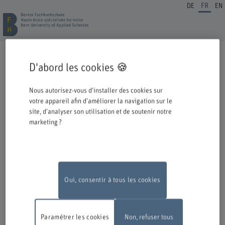
DE
FR
EN
INSCRIPTION FORMATION CONTINUE
D'abord les cookies 🍪
Cordiale bienvenue à la BFH. Vous avez opté pour une formation ou un
perfectionnement dans notre institution et nous nous en réjouissons.
Nous autorisez-vous d'installer des cookies sur
Veuillez prendre connaissance des informations ci-dessous concernant le
votre appareil afin d'améliorer la navigation sur le
processus d'inscription.
site, d'analyser son utilisation et de soutenir notre
marketing ?
Authentification avec Switch edu-ID
Pour pouvoir vous inscrire à une offre de la BFH, vous devez vous
connecter avec l'edu-ID de Switch. La fenêtre de connexion s'ouvre dans
une nouvelle fenêtre en cliquant sur le logo.
Si vous ne possédez pas encore d'edu-ID, vous pouvez le créer directement
chez Switch.
Oui, consentir à tous les cookies
Travaux de maintenance
En raison de travaux de maintenance, le
formulaire d'inscription en ligne ne sera pas disponible le lundi 10 août
Paramétrer les cookies
Non, refuser tous
2026, entre 18 h et 22 h.
Nous vous remercions de votre compréhension