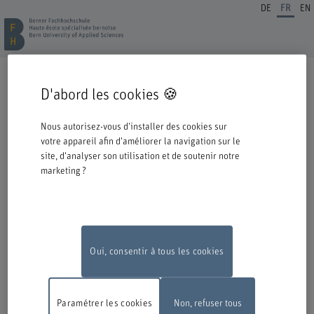
DE
FR
EN
INSCRIPTION FORMATION CONTINUE
D'abord les cookies 🍪
Cordiale bienvenue à la BFH. Vous avez opté pour une formation ou un
perfectionnement dans notre institution et nous nous en réjouissons.
Nous autorisez-vous d'installer des cookies sur
Veuillez prendre connaissance des informations ci-dessous concernant le
votre appareil afin d'améliorer la navigation sur le
processus d'inscription.
site, d'analyser son utilisation et de soutenir notre
marketing ?
Authentification avec Switch edu-ID
Pour pouvoir vous inscrire à une offre de la BFH, vous devez vous
connecter avec l'edu-ID de Switch. La fenêtre de connexion s'ouvre dans
une nouvelle fenêtre en cliquant sur le logo.
Si vous ne possédez pas encore d'edu-ID, vous pouvez le créer directement
chez Switch.
Oui, consentir à tous les cookies
Travaux de maintenance
En raison de travaux de maintenance, le
formulaire d'inscription en ligne ne sera pas disponible le lundi 10 août
Paramétrer les cookies
Non, refuser tous
2026, entre 18 h et 22 h.
Nous vous remercions de votre compréhension