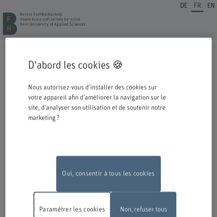
DE
FR
EN
INSCRIPTION FORMATION CONTINUE
D'abord les cookies 🍪
Cordiale bienvenue à la BFH. Vous avez opté pour une formation ou un
perfectionnement dans notre institution et nous nous en réjouissons.
Nous autorisez-vous d'installer des cookies sur
Veuillez prendre connaissance des informations ci-dessous concernant le
votre appareil afin d'améliorer la navigation sur le
processus d'inscription.
site, d'analyser son utilisation et de soutenir notre
marketing ?
Authentification avec Switch edu-ID
Pour pouvoir vous inscrire à une offre de la BFH, vous devez vous
connecter avec l'edu-ID de Switch. La fenêtre de connexion s'ouvre dans
une nouvelle fenêtre en cliquant sur le logo.
Si vous ne possédez pas encore d'edu-ID, vous pouvez le créer directement
chez Switch.
Oui, consentir à tous les cookies
Travaux de maintenance
En raison de travaux de maintenance, le
formulaire d'inscription en ligne ne sera pas disponible le lundi 10 août
Paramétrer les cookies
Non, refuser tous
2026, entre 18 h et 22 h.
Nous vous remercions de votre compréhension