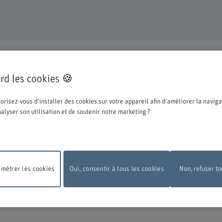
TINUE
rd les cookies 🍪
pté pour une formation ou un perfectionnement dans notre institution et nous n
orisez-vous d'installer des cookies sur votre appareil afin d'améliorer la naviga
ations ci-dessous concernant le processus d'inscription.
analyser son utilisation et de soutenir notre marketing ?
e la BFH, vous devez vous connecter avec l'edu-ID de Switch. La fenêtre de conn
 vous pouvez le créer directement chez Switch.
métrer les cookies
Oui, consentir à tous les cookies
Non, refuser to
 de maintenance
En raison de travaux de maintenance, le formulaire d'inscripti
pas disponible le lundi 10 août 2026, entre 18 h et 22 h.
Nous vous remercions 
ension