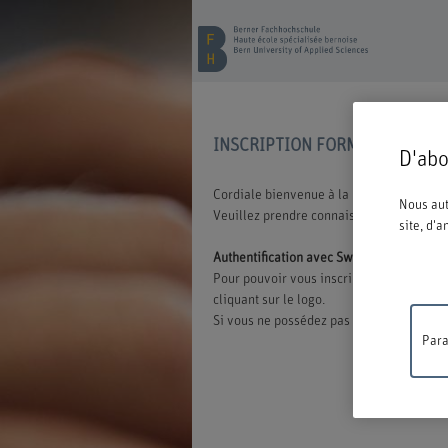
INSCRIPTION FORMATION CON
D'abo
Cordiale bienvenue à la BFH. Vous avez o
Nous aut
Veuillez prendre connaissance des inform
site, d'
Authentification avec Switch edu-ID
Pour pouvoir vous inscrire à une offre d
cliquant sur le logo.
Si vous ne possédez pas encore d'edu-ID,
Para
Travaux
ne sera 
compréh