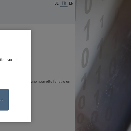
DE
FR
EN
ous en réjouissons.
tion sur le
exion s'ouvre dans une nouvelle fenêtre en
us
on en ligne
de votre