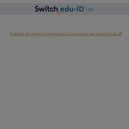
login
Création de compte
(uniquement si vous n'avez pas encore d'edu-ID