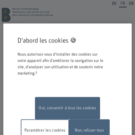
DE
FR
EN
INSCRIPTION FORMATION CONTINUE
D'abord les cookies 🍪
Cordiale bienvenue à la BFH. Vous avez opté pour une formation ou un
perfectionnement dans notre institution et nous nous en réjouissons.
Nous autorisez-vous d'installer des cookies sur
Veuillez prendre connaissance des informations ci-dessous concernant le
votre appareil afin d'améliorer la navigation sur le
processus d'inscription.
site, d'analyser son utilisation et de soutenir notre
marketing ?
Authentification avec Switch edu-ID
Pour pouvoir vous inscrire à une offre de la BFH, vous devez vous
connecter avec l'edu-ID de Switch. La fenêtre de connexion s'ouvre dans
une nouvelle fenêtre en cliquant sur le logo.
Si vous ne possédez pas encore d'edu-ID, vous pouvez le créer directement
chez Switch.
Oui, consentir à tous les cookies
Travaux de maintenance
En raison de travaux de maintenance, le
formulaire d'inscription en ligne ne sera pas disponible le lundi 10 août
Paramétrer les cookies
Non, refuser tous
2026, entre 18 h et 22 h.
Nous vous remercions de votre compréhension