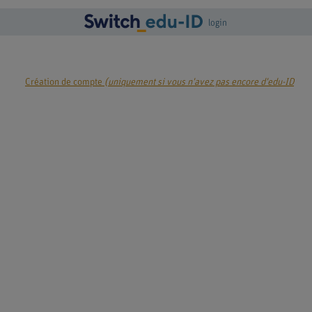
login
Création de compte
(uniquement si vous n'avez pas encore d'edu-ID