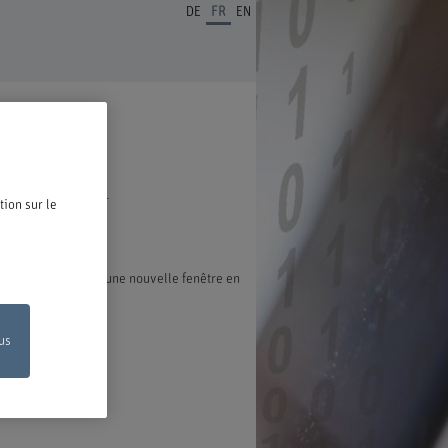
DE
FR
EN
ous en réjouissons.
tion sur le
exion s'ouvre dans une nouvelle fenêtre en
us
on en ligne
de votre