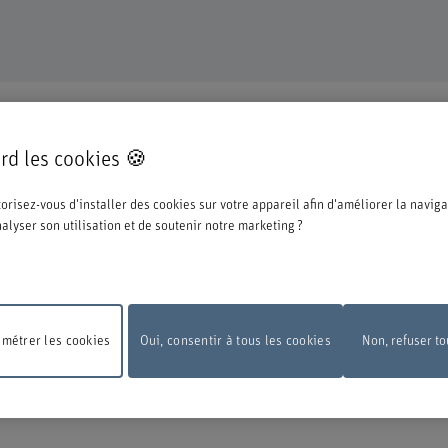
TINUE
rd les cookies 🍪
pté pour une formation ou un perfectionnement dans notre institution et nous n
orisez-vous d'installer des cookies sur votre appareil afin d'améliorer la naviga
ations ci-dessous concernant le processus d'inscription.
analyser son utilisation et de soutenir notre marketing ?
e la BFH, vous devez vous connecter avec l'edu-ID de Switch. La fenêtre de conn
 vous pouvez le créer directement chez Switch.
métrer les cookies
Oui, consentir à tous les cookies
Non, refuser to
 de maintenance
En raison de travaux de maintenance, le formulaire d'inscripti
pas disponible le lundi 10 août 2026, entre 18 h et 22 h.
Nous vous remercions 
ension