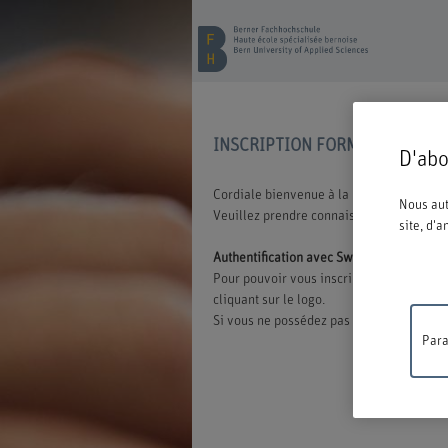
INSCRIPTION FORMATION CON
D'abo
Cordiale bienvenue à la BFH. Vous avez o
Nous aut
Veuillez prendre connaissance des inform
site, d'
Authentification avec Switch edu-ID
Pour pouvoir vous inscrire à une offre d
cliquant sur le logo.
Si vous ne possédez pas encore d'edu-ID,
Para
Travaux
ne sera 
compréh