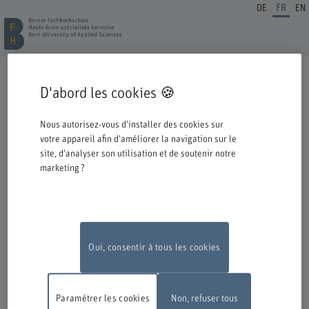
DE
FR
EN
INSCRIPTION FORMATION CONTINUE
D'abord les cookies 🍪
Cordiale bienvenue à la BFH. Vous avez opté pour une formation ou un
perfectionnement dans notre institution et nous nous en réjouissons.
Nous autorisez-vous d'installer des cookies sur
Veuillez prendre connaissance des informations ci-dessous concernant le
votre appareil afin d'améliorer la navigation sur le
processus d'inscription.
site, d'analyser son utilisation et de soutenir notre
marketing ?
Authentification avec Switch edu-ID
Pour pouvoir vous inscrire à une offre de la BFH, vous devez vous
connecter avec l'edu-ID de Switch. La fenêtre de connexion s'ouvre dans
une nouvelle fenêtre en cliquant sur le logo.
Si vous ne possédez pas encore d'edu-ID, vous pouvez le créer directement
chez Switch.
Oui, consentir à tous les cookies
Travaux de maintenance
En raison de travaux de maintenance, le
formulaire d'inscription en ligne ne sera pas disponible le lundi 10 août
Paramétrer les cookies
Non, refuser tous
2026, entre 18 h et 22 h.
Nous vous remercions de votre compréhension