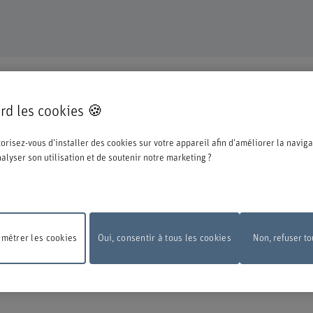
TINUE
rd les cookies 🍪
pté pour une formation ou un perfectionnement dans notre institution et nous n
orisez-vous d'installer des cookies sur votre appareil afin d'améliorer la naviga
ations ci-dessous concernant le processus d'inscription.
analyser son utilisation et de soutenir notre marketing ?
e la BFH, vous devez vous connecter avec l'edu-ID de Switch. La fenêtre de conn
 vous pouvez le créer directement chez Switch.
métrer les cookies
Oui, consentir à tous les cookies
Non, refuser to
 de maintenance
En raison de travaux de maintenance, le formulaire d'inscripti
pas disponible le lundi 10 août 2026, entre 18 h et 22 h.
Nous vous remercions 
ension