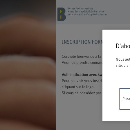
INSCRIPTION FORMATION CON
D'abo
Cordiale bienvenue à la BFH. Vous avez o
Nous aut
Veuillez prendre connaissance des inform
site, d'
Authentification avec Switch edu-ID
Pour pouvoir vous inscrire à une offre d
cliquant sur le logo.
Si vous ne possédez pas encore d'edu-ID,
Para
Travaux
ne sera 
compréh