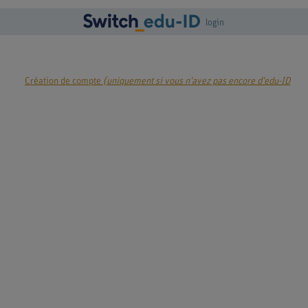
login
Création de compte
(uniquement si vous n'avez pas encore d'edu-ID