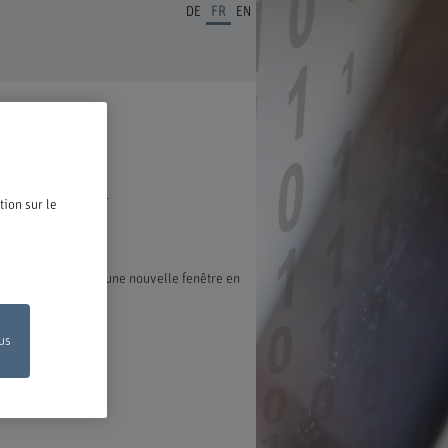
DE
FR
EN
ous en réjouissons.
tion sur le
exion s'ouvre dans une nouvelle fenêtre en
us
on en ligne
de votre