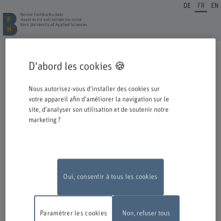
DE
FR
EN
INSCRIPTION FORMATION CONTINUE
D'abord les cookies 🍪
Cordiale bienvenue à la BFH. Vous avez opté pour une formation ou un
perfectionnement dans notre institution et nous nous en réjouissons.
Nous autorisez-vous d'installer des cookies sur
Veuillez prendre connaissance des informations ci-dessous concernant le
votre appareil afin d'améliorer la navigation sur le
processus d'inscription.
site, d'analyser son utilisation et de soutenir notre
marketing ?
Authentification avec Switch edu-ID
Pour pouvoir vous inscrire à une offre de la BFH, vous devez vous
connecter avec l'edu-ID de Switch. La fenêtre de connexion s'ouvre dans
une nouvelle fenêtre en cliquant sur le logo.
Si vous ne possédez pas encore d'edu-ID, vous pouvez le créer directement
chez Switch.
Oui, consentir à tous les cookies
Travaux de maintenance
En raison de travaux de maintenance, le
formulaire d'inscription en ligne ne sera pas disponible le lundi 10 août
Paramétrer les cookies
Non, refuser tous
2026, entre 18 h et 22 h.
Nous vous remercions de votre compréhension