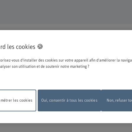
TINUE
rd les cookies 🍪
pté pour une formation ou un perfectionnement dans notre institution et nous n
orisez-vous d'installer des cookies sur votre appareil afin d'améliorer la naviga
ations ci-dessous concernant le processus d'inscription.
analyser son utilisation et de soutenir notre marketing ?
e la BFH, vous devez vous connecter avec l'edu-ID de Switch. La fenêtre de conn
 vous pouvez le créer directement chez Switch.
métrer les cookies
Oui, consentir à tous les cookies
Non, refuser to
 de maintenance
En raison de travaux de maintenance, le formulaire d'inscripti
pas disponible le lundi 10 août 2026, entre 18 h et 22 h.
Nous vous remercions 
ension