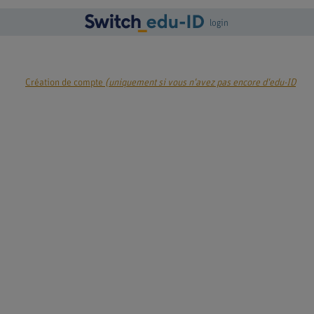
login
Création de compte
(uniquement si vous n'avez pas encore d'edu-ID