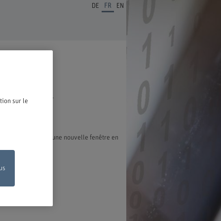
DE
FR
EN
ous en réjouissons.
tion sur le
exion s'ouvre dans une nouvelle fenêtre en
us
on en ligne
de votre