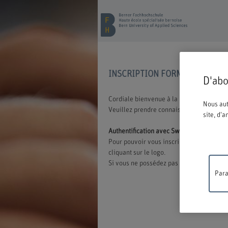
INSCRIPTION FORMATION CON
D'abo
Cordiale bienvenue à la BFH. Vous avez o
Nous aut
Veuillez prendre connaissance des inform
site, d'
Authentification avec Switch edu-ID
Pour pouvoir vous inscrire à une offre d
cliquant sur le logo.
Si vous ne possédez pas encore d'edu-ID,
Para
Travaux
ne sera 
compréh