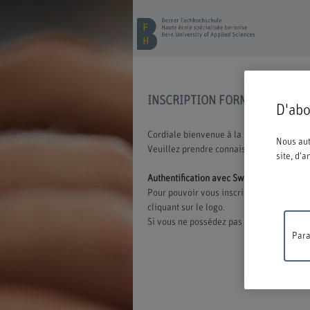
INSCRIPTION FORMATION CON
D'abo
Cordiale bienvenue à la BFH. Vous avez o
Nous aut
Veuillez prendre connaissance des inform
site, d'
Authentification avec Switch edu-ID
Pour pouvoir vous inscrire à une offre d
cliquant sur le logo.
Si vous ne possédez pas encore d'edu-ID,
Para
Travaux
ne sera 
compréh