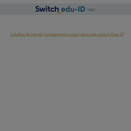
login
Création de compte
(uniquement si vous n'avez pas encore d'edu-ID