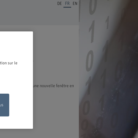
DE
FR
EN
ous en réjouissons.
tion sur le
exion s'ouvre dans une nouvelle fenêtre en
us
on en ligne
de votre