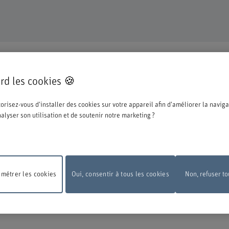
TINUE
rd les cookies 🍪
pté pour une formation ou un perfectionnement dans notre institution et nous n
orisez-vous d'installer des cookies sur votre appareil afin d'améliorer la naviga
ations ci-dessous concernant le processus d'inscription.
analyser son utilisation et de soutenir notre marketing ?
e la BFH, vous devez vous connecter avec l'edu-ID de Switch. La fenêtre de conn
 vous pouvez le créer directement chez Switch.
métrer les cookies
Oui, consentir à tous les cookies
Non, refuser to
 de maintenance
En raison de travaux de maintenance, le formulaire d'inscripti
pas disponible le lundi 10 août 2026, entre 18 h et 22 h.
Nous vous remercions 
ension