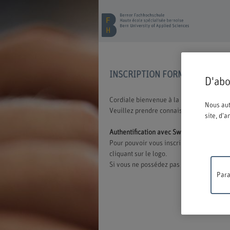
INSCRIPTION FORMATION CON
D'abo
Cordiale bienvenue à la BFH. Vous avez o
Nous aut
Veuillez prendre connaissance des inform
site, d'
Authentification avec Switch edu-ID
Pour pouvoir vous inscrire à une offre d
cliquant sur le logo.
Si vous ne possédez pas encore d'edu-ID,
Para
Travaux
ne sera 
compréh