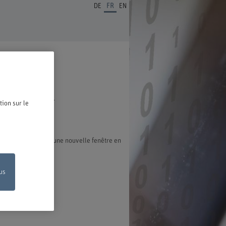
DE
FR
EN
ous en réjouissons.
tion sur le
exion s'ouvre dans une nouvelle fenêtre en
us
on en ligne
de votre