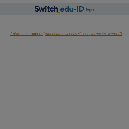
login
Création de compte
(uniquement si vous n'avez pas encore d'edu-ID