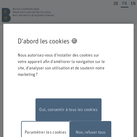
DE
FR
EN
INSCRIPTION FORMATION CONTINUE
D'abord les cookies 🍪
Cordiale bienvenue à la BFH. Vous avez opté pour une formation ou un
perfectionnement dans notre institution et nous nous en réjouissons.
Nous autorisez-vous d'installer des cookies sur
Veuillez prendre connaissance des informations ci-dessous concernant le
votre appareil afin d'améliorer la navigation sur le
processus d'inscription.
site, d'analyser son utilisation et de soutenir notre
marketing ?
Authentification avec Switch edu-ID
Pour pouvoir vous inscrire à une offre de la BFH, vous devez vous
connecter avec l'edu-ID de Switch. La fenêtre de connexion s'ouvre dans
une nouvelle fenêtre en cliquant sur le logo.
Si vous ne possédez pas encore d'edu-ID, vous pouvez le créer directement
chez Switch.
Oui, consentir à tous les cookies
Travaux de maintenance
En raison de travaux de maintenance, le
formulaire d'inscription en ligne ne sera pas disponible le lundi 10 août
Paramétrer les cookies
Non, refuser tous
2026, entre 18 h et 22 h.
Nous vous remercions de votre compréhension