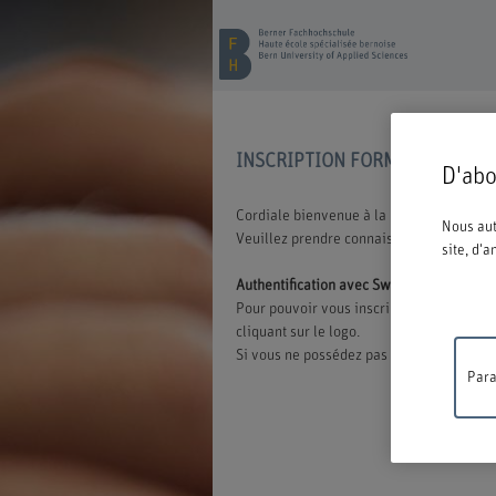
INSCRIPTION FORMATION CON
D'abo
Cordiale bienvenue à la BFH. Vous avez o
Nous aut
Veuillez prendre connaissance des inform
site, d'
Authentification avec Switch edu-ID
Pour pouvoir vous inscrire à une offre d
cliquant sur le logo.
Si vous ne possédez pas encore d'edu-ID,
Para
Travaux
ne sera 
compréh