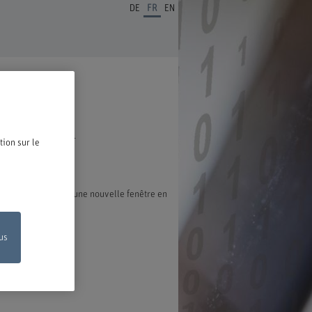
DE
FR
EN
ous en réjouissons.
tion sur le
exion s'ouvre dans une nouvelle fenêtre en
us
on en ligne
de votre