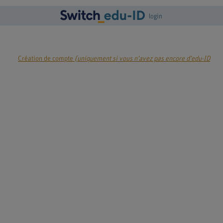
login
Création de compte
(uniquement si vous n'avez pas encore d'edu-ID