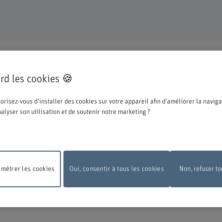
TINUE
rd les cookies 🍪
pté pour une formation ou un perfectionnement dans notre institution et nous n
orisez-vous d'installer des cookies sur votre appareil afin d'améliorer la naviga
ations ci-dessous concernant le processus d'inscription.
analyser son utilisation et de soutenir notre marketing ?
e la BFH, vous devez vous connecter avec l'edu-ID de Switch. La fenêtre de conn
 vous pouvez le créer directement chez Switch.
métrer les cookies
Oui, consentir à tous les cookies
Non, refuser to
 de maintenance
En raison de travaux de maintenance, le formulaire d'inscripti
pas disponible le lundi 10 août 2026, entre 18 h et 22 h.
Nous vous remercions 
ension