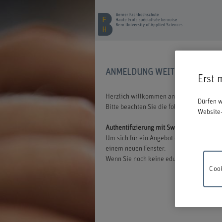
ANMELDUNG WEITERBILDUNG
Erst 
Herzlich willkommen an der BFH. Wir freu
Dürfen w
Bitte beachten Sie die folgenden Inform
Website-
Authentifizierung mit Switch edu-ID
Um sich für ein Angebot der BFH anmelden
einem neuen Fenster.
Wenn Sie noch keine edu-ID besitzen, könn
Cook
Wartung
18.00 un
Verstän