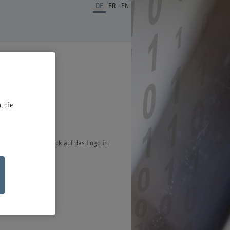
DE
FR
EN
ben.
, die
ter öffnet bei Klick auf das Logo in
ischen