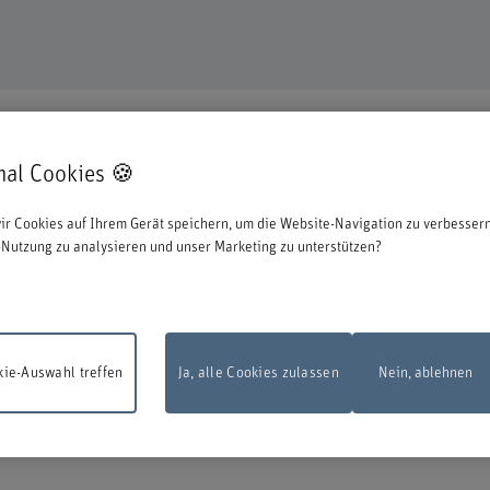
mal Cookies 🍪
en uns, dass Sie sich für eine Aus- oder Weiterbildung bei uns entschieden ha
ir Cookies auf Ihrem Gerät speichern, um die Website-Navigation zu verbessern
ationen zum Start des Anmeldeprozesses:
Nutzung zu analysieren und unser Marketing zu unterstützen?
 zu können, müssen Sie sich mit der edu-ID von Switch anmelden. Das Loginfens
en Sie diese direkt bei Switch erstellen.
ie-Auswahl treffen
Ja, alle Cookies zulassen
Nein, ablehnen
sarbeiten
Das Online-Anmeldeformular steht am Montag, 10. August 2026, zw
d 22.00 Uhr infolge Wartungsarbeiten nicht zur Verfügung.
Vielen Dank für Ihr
dnis