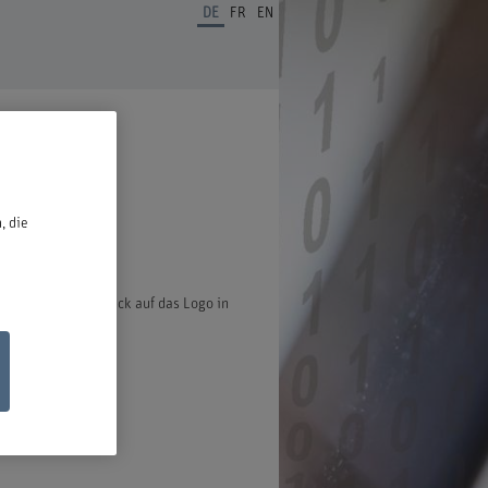
DE
FR
EN
ben.
, die
ter öffnet bei Klick auf das Logo in
ischen