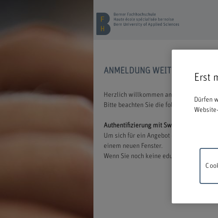
ANMELDUNG WEITERBILDUNG
Erst 
Herzlich willkommen an der BFH. Wir freu
Dürfen w
Bitte beachten Sie die folgenden Inform
Website-
Authentifizierung mit Switch edu-ID
Um sich für ein Angebot der BFH anmelden
einem neuen Fenster.
Wenn Sie noch keine edu-ID besitzen, könn
Cook
Wartung
18.00 un
Verstän