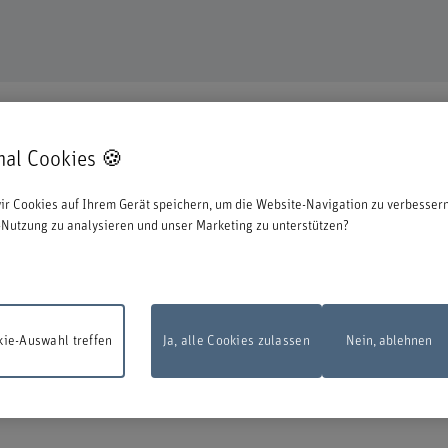
mal Cookies 🍪
en uns, dass Sie sich für eine Aus- oder Weiterbildung bei uns entschieden ha
ir Cookies auf Ihrem Gerät speichern, um die Website-Navigation zu verbessern
ationen zum Start des Anmeldeprozesses:
Nutzung zu analysieren und unser Marketing zu unterstützen?
 zu können, müssen Sie sich mit der edu-ID von Switch anmelden. Das Loginfens
en Sie diese direkt bei Switch erstellen.
ie-Auswahl treffen
Ja, alle Cookies zulassen
Nein, ablehnen
sarbeiten
Das Online-Anmeldeformular steht am Montag, 10. August 2026, zw
d 22.00 Uhr infolge Wartungsarbeiten nicht zur Verfügung.
Vielen Dank für Ihr
dnis