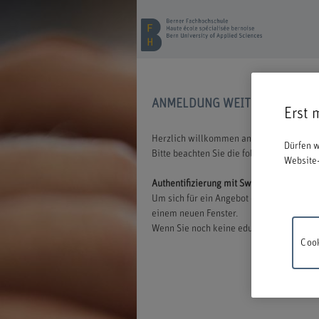
ANMELDUNG WEITERBILDUNG
Erst 
Herzlich willkommen an der BFH. Wir freu
Dürfen w
Bitte beachten Sie die folgenden Inform
Website-
Authentifizierung mit Switch edu-ID
Um sich für ein Angebot der BFH anmelden
einem neuen Fenster.
Wenn Sie noch keine edu-ID besitzen, könn
Cook
Wartung
18.00 un
Verstän