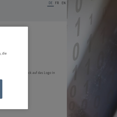
DE
FR
EN
ben.
, die
ter öffnet bei Klick auf das Logo in
ischen