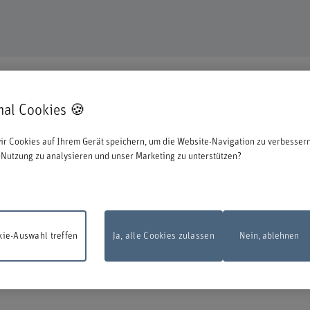
mal Cookies 🍪
en uns, dass Sie sich für eine Aus- oder Weiterbildung bei uns entschieden ha
ir Cookies auf Ihrem Gerät speichern, um die Website-Navigation zu verbessern
ationen zum Start des Anmeldeprozesses:
Nutzung zu analysieren und unser Marketing zu unterstützen?
 zu können, müssen Sie sich mit der edu-ID von Switch anmelden. Das Loginfens
en Sie diese direkt bei Switch erstellen.
ie-Auswahl treffen
Ja, alle Cookies zulassen
Nein, ablehnen
sarbeiten
Das Online-Anmeldeformular steht am Montag, 10. August 2026, zw
d 22.00 Uhr infolge Wartungsarbeiten nicht zur Verfügung.
Vielen Dank für Ihr
dnis