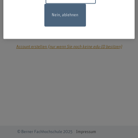
Nein, ablehnen
login
Account erstellen
(nur wenn Sie noch keine edu-ID besitzen)
© Berner Fachhochschule 2025
Impressum