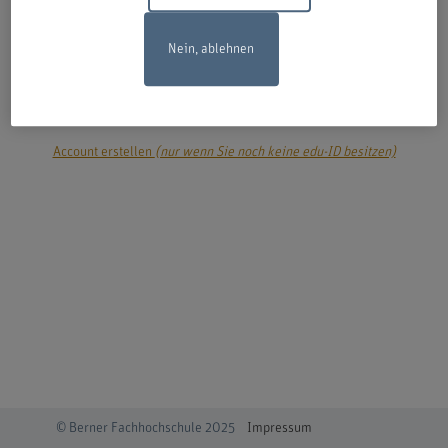
Nein, ablehnen
login
Account erstellen
(nur wenn Sie noch keine edu-ID besitzen)
© Berner Fachhochschule 2025
Impressum