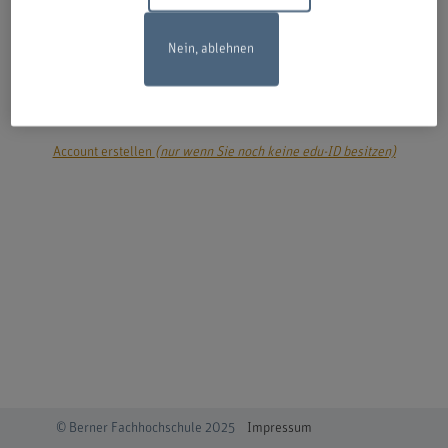
Nein, ablehnen
login
Account erstellen
(nur wenn Sie noch keine edu-ID besitzen)
© Berner Fachhochschule 2025
Impressum