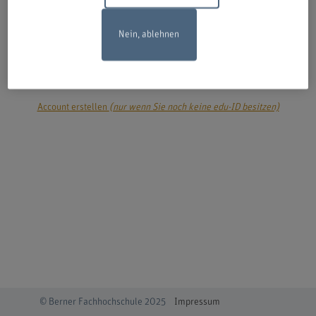
Nein, ablehnen
login
Account erstellen
(nur wenn Sie noch keine edu-ID besitzen)
© Berner Fachhochschule 2025
Impressum