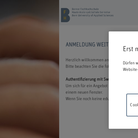
ANMELDUNG WEITERBILDUNG
Erst 
Herzlich willkommen an der BFH. Wir freu
Dürfen w
Bitte beachten Sie die folgenden Inform
Website-
Authentifizierung mit Switch edu-ID
Um sich für ein Angebot der BFH anmelden
einem neuen Fenster.
Wenn Sie noch keine edu-ID besitzen, könn
Cook
Wartung
18.00 un
Verstän