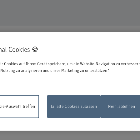
mal Cookies 🍪
en uns, dass Sie sich für eine Aus- oder Weiterbildung bei uns entschieden ha
ir Cookies auf Ihrem Gerät speichern, um die Website-Navigation zu verbessern
ationen zum Start des Anmeldeprozesses:
Nutzung zu analysieren und unser Marketing zu unterstützen?
 zu können, müssen Sie sich mit der edu-ID von Switch anmelden. Das Loginfens
en Sie diese direkt bei Switch erstellen.
ie-Auswahl treffen
Ja, alle Cookies zulassen
Nein, ablehnen
sarbeiten
Das Online-Anmeldeformular steht am Montag, 10. August 2026, zw
d 22.00 Uhr infolge Wartungsarbeiten nicht zur Verfügung.
Vielen Dank für Ihr
dnis