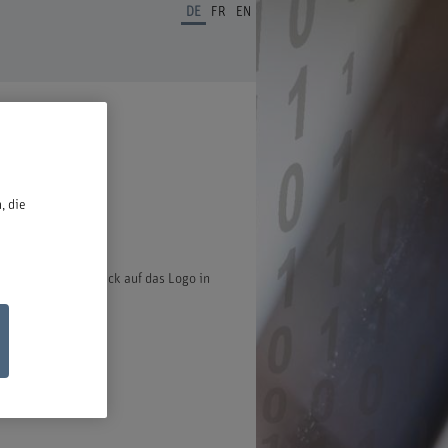
DE
FR
EN
ben.
, die
ter öffnet bei Klick auf das Logo in
ischen