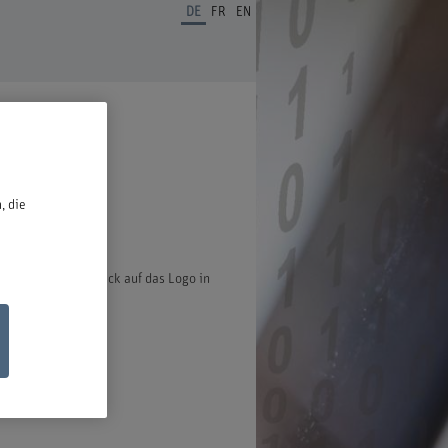
DE
FR
EN
ben.
, die
ter öffnet bei Klick auf das Logo in
ischen