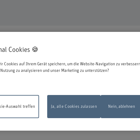
mal Cookies 🍪
en uns, dass Sie sich für eine Aus- oder Weiterbildung bei uns entschieden ha
ir Cookies auf Ihrem Gerät speichern, um die Website-Navigation zu verbessern
ationen zum Start des Anmeldeprozesses:
Nutzung zu analysieren und unser Marketing zu unterstützen?
 zu können, müssen Sie sich mit der edu-ID von Switch anmelden. Das Loginfens
en Sie diese direkt bei Switch erstellen.
ie-Auswahl treffen
Ja, alle Cookies zulassen
Nein, ablehnen
sarbeiten
Das Online-Anmeldeformular steht am Montag, 10. August 2026, zw
d 22.00 Uhr infolge Wartungsarbeiten nicht zur Verfügung.
Vielen Dank für Ihr
dnis