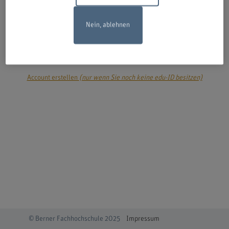
Nein, ablehnen
login
Account erstellen
(nur wenn Sie noch keine edu-ID besitzen)
© Berner Fachhochschule 2025
Impressum