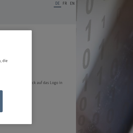
DE
FR
EN
ben.
, die
ter öffnet bei Klick auf das Logo in
ischen