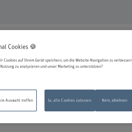
mal Cookies 🍪
en uns, dass Sie sich für eine Aus- oder Weiterbildung bei uns entschieden ha
ir Cookies auf Ihrem Gerät speichern, um die Website-Navigation zu verbessern
ationen zum Start des Anmeldeprozesses:
Nutzung zu analysieren und unser Marketing zu unterstützen?
 zu können, müssen Sie sich mit der edu-ID von Switch anmelden. Das Loginfens
en Sie diese direkt bei Switch erstellen.
ie-Auswahl treffen
Ja, alle Cookies zulassen
Nein, ablehnen
sarbeiten
Das Online-Anmeldeformular steht am Montag, 10. August 2026, zw
d 22.00 Uhr infolge Wartungsarbeiten nicht zur Verfügung.
Vielen Dank für Ihr
dnis