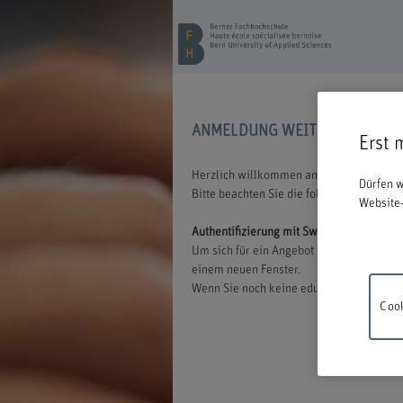
ANMELDUNG WEITERBILDUNG
Erst 
Herzlich willkommen an der BFH. Wir freu
Dürfen w
Bitte beachten Sie die folgenden Inform
Website-
Authentifizierung mit Switch edu-ID
Um sich für ein Angebot der BFH anmelden
einem neuen Fenster.
Wenn Sie noch keine edu-ID besitzen, könn
Cook
Wartung
18.00 un
Verstän