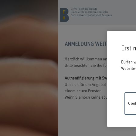
ANMELDUNG WEITERBILDUNG
Erst 
Herzlich willkommen an der BFH. Wir freu
Dürfen w
Bitte beachten Sie die folgenden Inform
Website-
Authentifizierung mit Switch edu-ID
Um sich für ein Angebot der BFH anmelden
einem neuen Fenster.
Wenn Sie noch keine edu-ID besitzen, könn
Cook
Wartung
18.00 un
Verstän