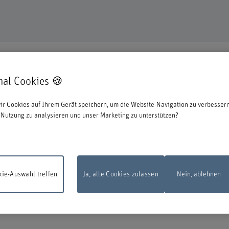
mal Cookies 🍪
en uns, dass Sie sich für eine Aus- oder Weiterbildung bei uns entschieden ha
ir Cookies auf Ihrem Gerät speichern, um die Website-Navigation zu verbessern
ationen zum Start des Anmeldeprozesses:
Nutzung zu analysieren und unser Marketing zu unterstützen?
 zu können, müssen Sie sich mit der edu-ID von Switch anmelden. Das Loginfens
en Sie diese direkt bei Switch erstellen.
ie-Auswahl treffen
Ja, alle Cookies zulassen
Nein, ablehnen
sarbeiten
Das Online-Anmeldeformular steht am Montag, 10. August 2026, zw
d 22.00 Uhr infolge Wartungsarbeiten nicht zur Verfügung.
Vielen Dank für Ihr
dnis