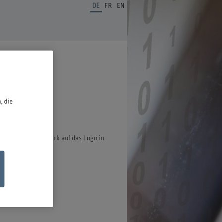
DE
FR
EN
ben.
, die
ter öffnet bei Klick auf das Logo in
ischen