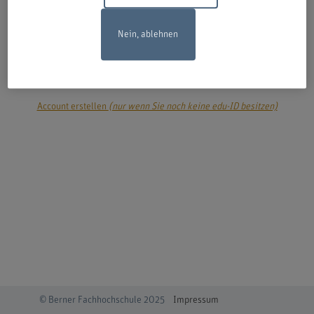
Nein, ablehnen
login
Account erstellen
(nur wenn Sie noch keine edu-ID besitzen)
© Berner Fachhochschule 2025
Impressum