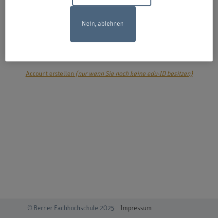
Nein, ablehnen
login
Account erstellen
(nur wenn Sie noch keine edu-ID besitzen)
© Berner Fachhochschule 2025
Impressum