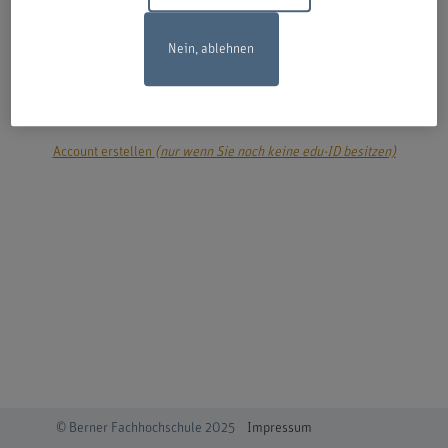
Nein, ablehnen
login
Account erstellen
(nur wenn Sie noch keine edu-ID besitzen)
© Berner Fachhochschule 2025
Impressum