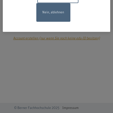
Nein, ablehnen
login
Account erstellen
(nur wenn Sie noch keine edu-ID besitzen)
© Berner Fachhochschule 2025
Impressum