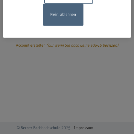
Nein, ablehnen
login
Account erstellen
(nur wenn Sie noch keine edu-ID besitzen)
© Berner Fachhochschule 2025
Impressum