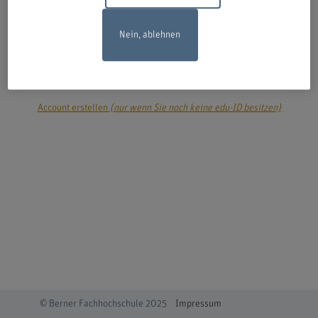
Nein, ablehnen
login
Account erstellen
(nur wenn Sie noch keine edu-ID besitzen)
© Berner Fachhochschule 2025
Impressum