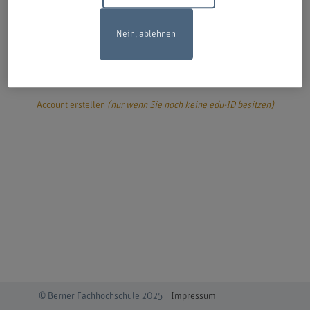
Nein, ablehnen
login
Account erstellen
(nur wenn Sie noch keine edu-ID besitzen)
© Berner Fachhochschule 2025
Impressum