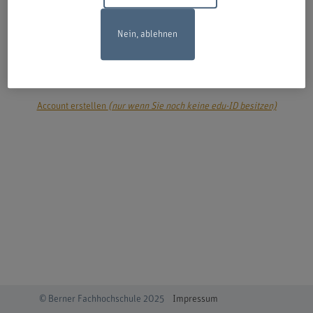
Nein, ablehnen
login
Account erstellen
(nur wenn Sie noch keine edu-ID besitzen)
© Berner Fachhochschule 2025
Impressum