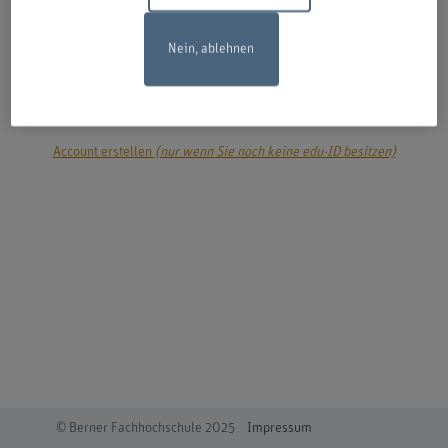
Nein, ablehnen
login
Account erstellen
(nur wenn Sie noch keine edu-ID besitzen)
© Berner Fachhochschule 2025
Impressum