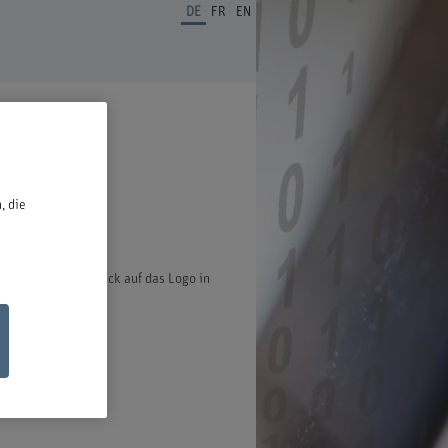
DE
FR
EN
ben.
, die
ter öffnet bei Klick auf das Logo in
ischen