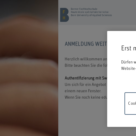
ANMELDUNG WEITERBILDUNG
Erst 
Herzlich willkommen an der BFH. Wir freu
Dürfen w
Bitte beachten Sie die folgenden Inform
Website-
Authentifizierung mit Switch edu-ID
Um sich für ein Angebot der BFH anmelden
einem neuen Fenster.
Wenn Sie noch keine edu-ID besitzen, könn
Cook
Wartung
18.00 un
Verstän