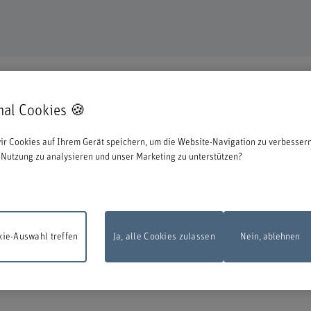
mal Cookies 🍪
en uns, dass Sie sich für eine Aus- oder Weiterbildung bei uns entschieden ha
ir Cookies auf Ihrem Gerät speichern, um die Website-Navigation zu verbessern
ationen zum Start des Anmeldeprozesses:
Nutzung zu analysieren und unser Marketing zu unterstützen?
 zu können, müssen Sie sich mit der edu-ID von Switch anmelden. Das Loginfens
en Sie diese direkt bei Switch erstellen.
ie-Auswahl treffen
Ja, alle Cookies zulassen
Nein, ablehnen
sarbeiten
Das Online-Anmeldeformular steht am Montag, 10. August 2026, zw
d 22.00 Uhr infolge Wartungsarbeiten nicht zur Verfügung.
Vielen Dank für Ihr
dnis