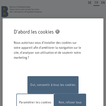
DE
FR
EN
INSCRIPTION FORMATION CONTINUE
D'abord les cookies 🍪
Cordiale bienvenue à la BFH. Vous avez opté pour une formation ou un
perfectionnement dans notre institution et nous nous en réjouissons.
Nous autorisez-vous d'installer des cookies sur
Veuillez prendre connaissance des informations ci-dessous concernant le
votre appareil afin d'améliorer la navigation sur le
processus d'inscription.
site, d'analyser son utilisation et de soutenir notre
marketing ?
Authentification avec Switch edu-ID
Pour pouvoir vous inscrire à une offre de la BFH, vous devez vous
connecter avec l'edu-ID de Switch. La fenêtre de connexion s'ouvre dans
une nouvelle fenêtre en cliquant sur le logo.
Si vous ne possédez pas encore d'edu-ID, vous pouvez le créer directement
chez Switch.
Oui, consentir à tous les cookies
Travaux de maintenance
En raison de travaux de maintenance, le
formulaire d'inscription en ligne ne sera pas disponible le lundi 10 août
Paramétrer les cookies
Non, refuser tous
2026, entre 18 h et 22 h.
Nous vous remercions de votre compréhension