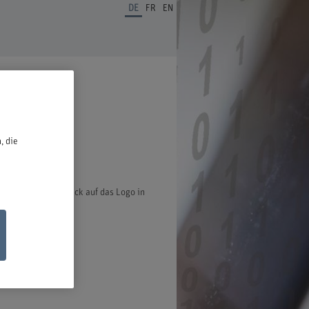
DE
FR
EN
ben.
, die
ter öffnet bei Klick auf das Logo in
ischen