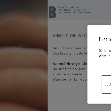
ANMELDUNG WEITERBILDUNG
Erst 
Herzlich willkommen an der BFH. Wir freu
Dürfen w
Bitte beachten Sie die folgenden Inform
Website-
Authentifizierung mit Switch edu-ID
Um sich für ein Angebot der BFH anmelden
einem neuen Fenster.
Wenn Sie noch keine edu-ID besitzen, könn
Cook
Wartung
18.00 un
Verstän