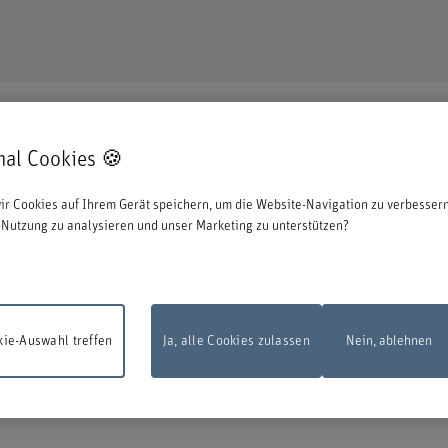
mal Cookies 🍪
en uns, dass Sie sich für eine Aus- oder Weiterbildung bei uns entschieden ha
ir Cookies auf Ihrem Gerät speichern, um die Website-Navigation zu verbessern
ationen zum Start des Anmeldeprozesses:
Nutzung zu analysieren und unser Marketing zu unterstützen?
 zu können, müssen Sie sich mit der edu-ID von Switch anmelden. Das Loginfens
en Sie diese direkt bei Switch erstellen.
ie-Auswahl treffen
Ja, alle Cookies zulassen
Nein, ablehnen
sarbeiten
Das Online-Anmeldeformular steht am Montag, 10. August 2026, zw
d 22.00 Uhr infolge Wartungsarbeiten nicht zur Verfügung.
Vielen Dank für Ihr
dnis