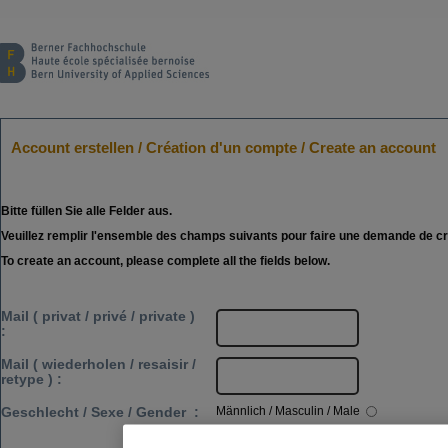
Account erstellen
/
Création d'un compte
/
Create an account
Bitte füllen Sie alle Felder aus.
Veuillez remplir l'ensemble des champs suivants pour faire une demande de c
To create an account, please complete all the fields below.
Mail (
privat
/
privé
/
private
)
:
Mail (
wiederholen
/
resaisir
/
retype
) :
Männlich
/
Masculin
/
Male
Geschlecht
/
Sexe
/
Gender
:
Weiblich
/
Féminin
/
Female