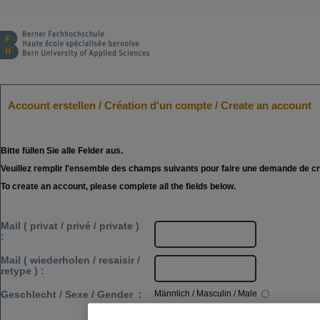
Account erstellen
/
Création d'un compte
/
Create an account
Bitte füllen Sie alle Felder aus.
Veuillez remplir l'ensemble des champs suivants pour faire une demande de c
To create an account, please complete all the fields below.
Mail (
privat
/
privé
/
private
)
:
Mail (
wiederholen
/
resaisir
/
retype
) :
Männlich
/
Masculin
/
Male
Geschlecht
/
Sexe
/
Gender
:
Weiblich
/
Féminin
/
Female